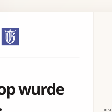
hop wurde
.
BIS